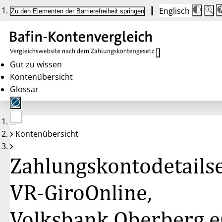
Englisch
Die
Schrif
Zu den Elementen der Barrierefreiheit springen
Schri
100 
wird
bei
Klick
des
Butto
in
Gut zu wissen
25 %
Kontenübersicht
Schrit
zwisc
Glossar
100 
und
200 
angep
Nach
Keine
200 
Kontenübersicht
Konten
wird
gewählt
die
Schri
Zahlungskontodetailse
wiede
auf
100 
zurüc
VR-GiroOnline,
Volksbank Oberberg 