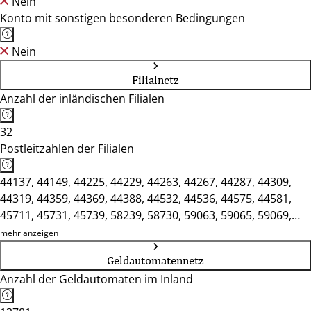
Nein
Konto mit sonstigen besonderen Bedingungen
Nein
Filialnetz
Anzahl der inländischen Filialen
32
Postleitzahlen der Filialen
44137, 44149, 44225, 44229, 44263, 44267, 44287, 44309,
44319, 44359, 44369, 44388, 44532, 44536, 44575, 44581,
45711, 45731, 45739, 58239, 58730, 59063, 59065, 59069,
59071, 59073, 59075, 59077, 59174, 59368, 59423, 59439
mehr anzeigen
Geldautomatennetz
Anzahl der Geldautomaten im Inland