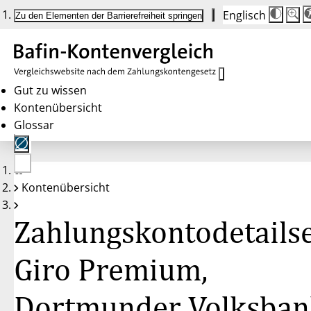
Englisch
Die
Schrif
Zu den Elementen der Barrierefreiheit springen
Schri
100%
wird
bei
Klick
des
Butto
in
Gut zu wissen
25%
Kontenübersicht
Schrit
zwisc
Glossar
100%
und
200%
angep
Nach
Keine
200%
Kontenübersicht
Konten
wird
gewählt
die
Schri
Zahlungskontodetailse
wiede
auf
100%
zurüc
Giro Premium,
Dortmunder Volksban