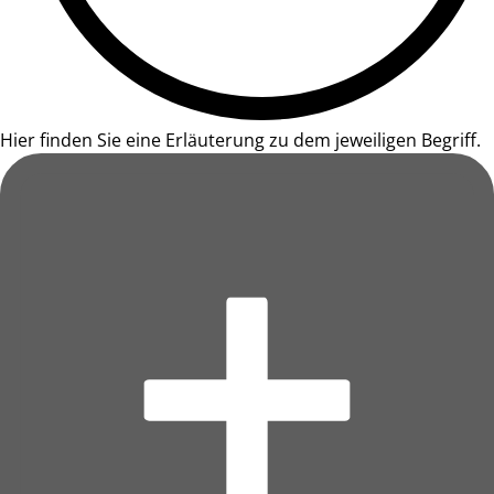
Hier finden Sie eine Erläuterung zu dem jeweiligen Begriff.