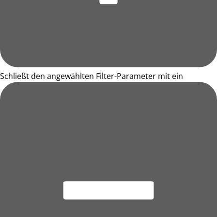
Schließt den angewählten Filter-Parameter mit ein