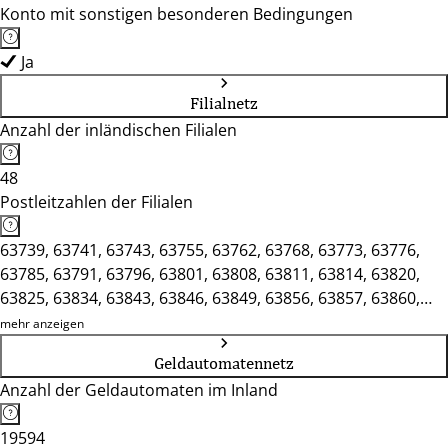
Konto mit sonstigen besonderen Bedingungen
Ja
Filialnetz
Anzahl der inländischen Filialen
48
Postleitzahlen der Filialen
63739, 63741, 63743, 63755, 63762, 63768, 63773, 63776,
63785, 63791, 63796, 63801, 63808, 63811, 63814, 63820,
63825, 63834, 63843, 63846, 63849, 63856, 63857, 63860,
63863, 63864, 63867, 63869, 63875, 63877, 63879, 63897,
mehr anzeigen
63906, 63916, 63920, 63924, 63939, 97909
Geldautomatennetz
Anzahl der Geldautomaten im Inland
19594