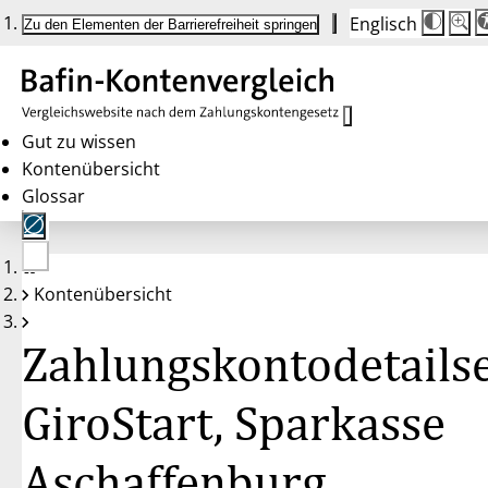
Englisch
Die
Schrif
Zu den Elementen der Barrierefreiheit springen
Schri
100 
wird
bei
Klick
des
Butto
in
Gut zu wissen
25 %
Kontenübersicht
Schrit
zwisc
Glossar
100 
und
200 
angep
Nach
Keine
200 
Kontenübersicht
Konten
wird
gewählt
die
Schri
Zahlungskontodetailse
wiede
auf
100 
zurüc
GiroStart, Sparkasse
Aschaffenburg