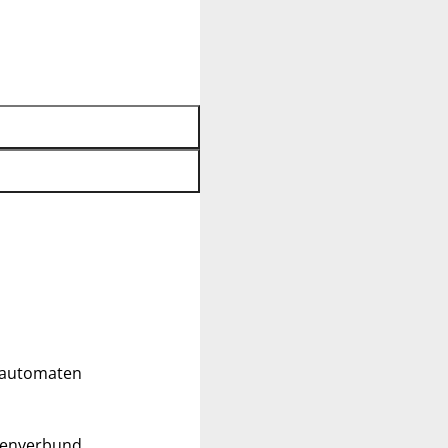
ldautomaten
tenverbund