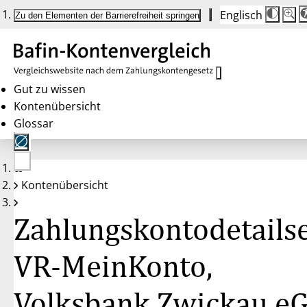
Englisch
Die
Schrif
Zu den Elementen der Barrierefreiheit springen
Schri
100 
wird
bei
Klick
des
Butto
in
Gut zu wissen
25 %
Kontenübersicht
Schrit
zwisc
Glossar
100 
und
200 
angep
Nach
Keine
200 
Kontenübersicht
Konten
wird
gewählt
die
Schri
Zahlungskontodetailse
wiede
auf
100 
zurüc
VR-MeinKonto,
Volksbank Zwickau e