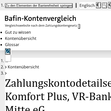
Englisch
Die
Schrif
Zu den Elementen der Barrierefreiheit springen
Schri
100 
wird
bei
Klick
des
Butto
in
Gut zu wissen
25 %
Kontenübersicht
Schrit
zwisc
Glossar
100 
und
200 
angep
Nach
Keine
200 
Kontenübersicht
Konten
wird
gewählt
die
Schri
Zahlungskontodetailse
wiede
auf
100 
zurüc
Komfort Plus, VR-Ban
Mitte eG