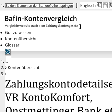
Englisch
Die
Schrif
Zu den Elementen der Barrierefreiheit springen
Schri
100 
wird
bei
Klick
des
Butto
in
Gut zu wissen
25 %
Kontenübersicht
Schrit
zwisc
Glossar
100 
und
200 
angep
Nach
Keine
200 
Kontenübersicht
Konten
wird
gewählt
die
Schri
Zahlungskontodetailse
wiede
auf
100 
zurüc
VR KontoKomfort,
Onstmettinger Bank e