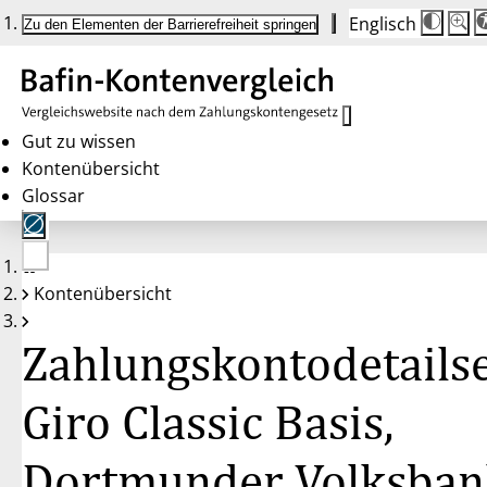
Englisch
Die
Schrif
Zu den Elementen der Barrierefreiheit springen
Schri
100 
wird
bei
Klick
des
Butto
in
Gut zu wissen
25 %
Kontenübersicht
Schrit
zwisc
Glossar
100 
und
200 
angep
Nach
Keine
200 
Kontenübersicht
Konten
wird
gewählt
die
Schri
Zahlungskontodetailse
wiede
auf
100 
zurüc
Giro Classic Basis,
Dortmunder Volksban