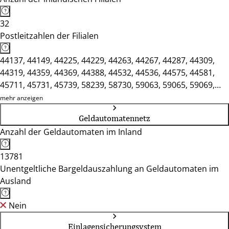
32
Postleitzahlen der Filialen
44137, 44149, 44225, 44229, 44263, 44267, 44287, 44309,
44319, 44359, 44369, 44388, 44532, 44536, 44575, 44581,
45711, 45731, 45739, 58239, 58730, 59063, 59065, 59069,
59071, 59073, 59075, 59077, 59174, 59368, 59423, 59439
mehr anzeigen
Geldautomatennetz
Anzahl der Geldautomaten im Inland
13781
Unentgeltliche Bargeldauszahlung an Geldautomaten im
Ausland
Nein
Einlagensicherungsystem