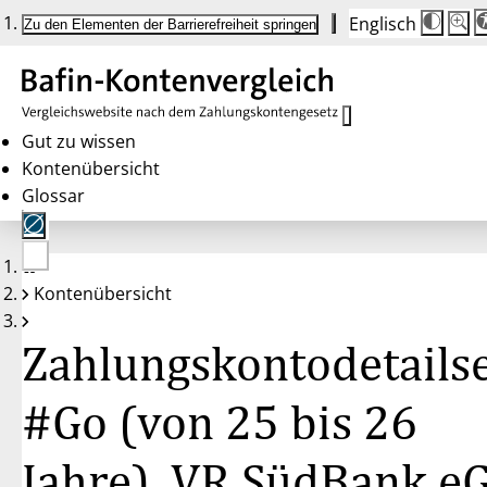
Englisch
Die
Schrif
Zu den Elementen der Barrierefreiheit springen
Schri
100%
wird
bei
Klick
des
Butto
in
Gut zu wissen
25%
Kontenübersicht
Schrit
zwisc
Glossar
100%
und
200%
angep
Nach
Keine
200%
Kontenübersicht
Konten
wird
gewählt
die
Schri
Zahlungskontodetailse
wiede
auf
100%
zurüc
#Go (von 25 bis 26
Jahre), VR SüdBank e