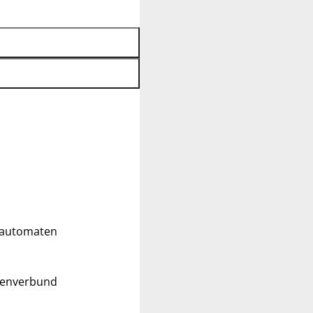
ldautomaten
tenverbund