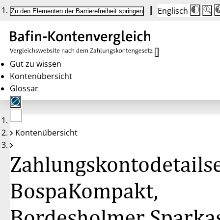
Englisch
Die
Schrif
Zu den Elementen der Barrierefreiheit springen
Schri
100 
wird
bei
Klick
des
Butto
in
Gut zu wissen
25 %
Kontenübersicht
Schrit
zwisc
Glossar
100 
und
200 
angep
Nach
Keine
200 
Kontenübersicht
Konten
wird
gewählt
die
Schri
Zahlungskontodetailse
wiede
auf
100 
zurüc
BospaKompakt,
Bordesholmer Sparka