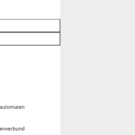
ldautomaten
tenverbund