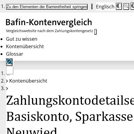
Englisch
Die
Schrif
Zu den Elementen der Barrierefreiheit springen
Schri
100 
wird
bei
Klick
des
Butto
in
Gut zu wissen
25 %
Kontenübersicht
Schrit
zwisc
Glossar
100 
und
200 
angep
Nach
Keine
200 
Kontenübersicht
Konten
wird
gewählt
die
Schri
Zahlungskontodetailse
wiede
auf
100 
zurüc
Basiskonto, Sparkasse
Neuwied