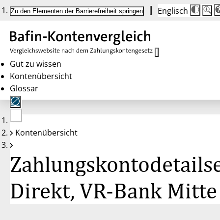
Englisch
Die
Schrif
Zu den Elementen der Barrierefreiheit springen
Schri
100 
wird
bei
Klick
des
Butto
in
Gut zu wissen
25 %
Kontenübersicht
Schrit
zwisc
Glossar
100 
und
200 
angep
Nach
Keine
200 
Kontenübersicht
Konten
wird
gewählt
die
Schri
Zahlungskontodetailse
wiede
auf
100 
zurüc
Direkt, VR-Bank Mitte