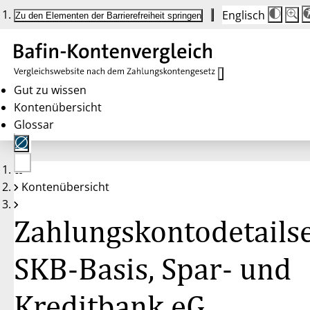
Englisch
Die
Schrif
Zu den Elementen der Barrierefreiheit springen
Schri
100 
wird
bei
Klick
des
Butto
in
Gut zu wissen
25 %
Kontenübersicht
Schrit
zwisc
Glossar
100 
und
200 
angep
Nach
Keine
200 
Kontenübersicht
Konten
wird
gewählt
die
Schri
Zahlungskontodetailse
wiede
auf
100 
zurüc
SKB-Basis, Spar- und
Kreditbank eG