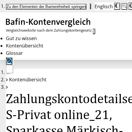
Englisch
Die
Schrif
Zu den Elementen der Barrierefreiheit springen
Schri
100 
wird
bei
Klick
des
Butto
in
Gut zu wissen
25 %
Kontenübersicht
Schrit
zwisc
Glossar
100 
und
200 
angep
Nach
Keine
200 
Kontenübersicht
Konten
wird
gewählt
die
Schri
Zahlungskontodetailse
wiede
auf
100 
zurüc
S-Privat online_21,
Sparkasse Märkisch-