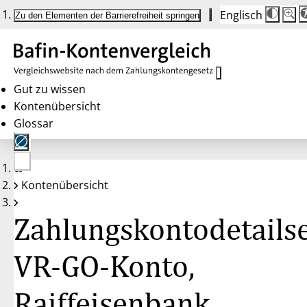
Englisch
Die
Schrif
Zu den Elementen der Barrierefreiheit springen
Schri
100 
wird
bei
Klick
des
Butto
in
Gut zu wissen
25 %
Kontenübersicht
Schrit
zwisc
Glossar
100 
und
200 
angep
Nach
Keine
200 
Kontenübersicht
Konten
wird
gewählt
die
Schri
Zahlungskontodetailse
wiede
auf
100 
zurüc
VR-GO-Konto,
Raiffeisenbank