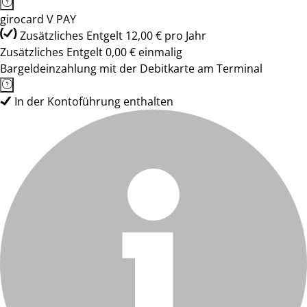
girocard V PAY
Zusätzliches Entgelt 12,00 € pro Jahr
Zusätzliches Entgelt 0,00 € einmalig
Bargeldeinzahlung mit der Debitkarte am Terminal
In der Kontoführung enthalten