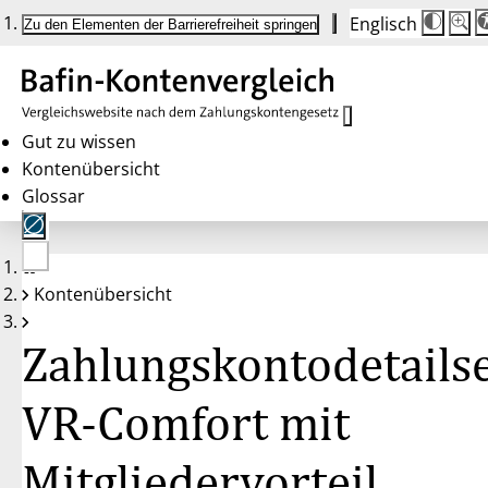
Englisch
Die
Schrif
Zu den Elementen der Barrierefreiheit springen
Schri
100 
wird
bei
Klick
des
Butto
in
Gut zu wissen
25 %
Kontenübersicht
Schrit
zwisc
Glossar
100 
und
200 
angep
Nach
Keine
200 
Kontenübersicht
Konten
wird
gewählt
die
Schri
Zahlungskontodetailse
wiede
auf
100 
zurüc
VR-Comfort mit
Mitgliedervorteil,