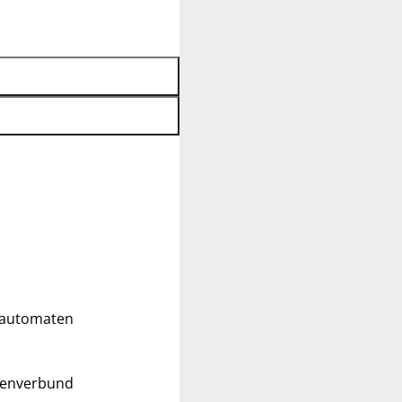
ldautomaten
tenverbund