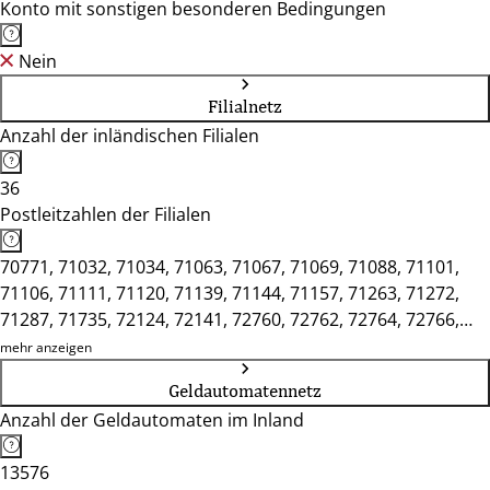
Konto mit sonstigen besonderen Bedingungen
Nein
Filialnetz
Anzahl der inländischen Filialen
36
Postleitzahlen der Filialen
70771, 71032, 71034, 71063, 71067, 71069, 71088, 71101,
71106, 71111, 71120, 71139, 71144, 71157, 71263, 71272,
71287, 71735, 72124, 72141, 72760, 72762, 72764, 72766,
72768, 72770, 72793, 72800, 72805, 72810, 72827, 72829,
mehr anzeigen
75365, 75378, 75382
Geldautomatennetz
Anzahl der Geldautomaten im Inland
13576