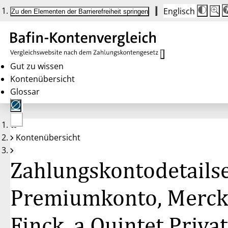
Englisch
Die
Schrif
Zu den Elementen der Barrierefreiheit springen
Schri
100 
wird
bei
Klick
des
Butto
in
Gut zu wissen
25 %
Kontenübersicht
Schrit
zwisc
Glossar
100 
und
200 
angep
Nach
Keine
200 
Kontenübersicht
Konten
wird
gewählt
die
Schri
Zahlungskontodetailse
wiede
auf
100 
zurüc
Premiumkonto, Merc
Finck, a Quintet Priva