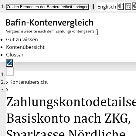
Englisch
Die
Schrif
Zu den Elementen der Barrierefreiheit springen
Schri
100 
wird
bei
Klick
des
Butto
in
Gut zu wissen
25 %
Kontenübersicht
Schrit
zwisc
Glossar
100 
und
200 
angep
Nach
Keine
200 
Kontenübersicht
Konten
wird
gewählt
die
Schri
Zahlungskontodetailse
wiede
auf
100 
zurüc
Basiskonto nach ZKG,
Sparkasse Nördliche