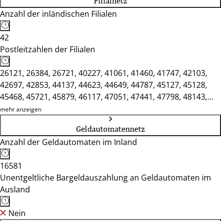
Filialnetz
Anzahl der inländischen Filialen
42
Postleitzahlen der Filialen
26121, 26384, 26721, 40227, 41061, 41460, 41747, 42103,
42697, 42853, 44137, 44623, 44649, 44787, 45127, 45128,
45468, 45721, 45879, 46117, 47051, 47441, 47798, 48143,
48431, 49074, 49477, 49808, 50667, 50668, 51379, 52062,
mehr anzeigen
52349, 53113, 53721, 53879, 57072, 58095, 59065, 59494,
Geldautomatennetz
59821
Anzahl der Geldautomaten im Inland
16581
Unentgeltliche Bargeldauszahlung an Geldautomaten im
Ausland
Nein