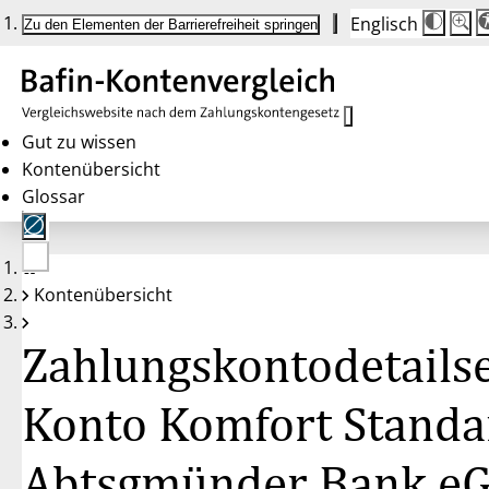
Englisch
Die
Schrif
Zu den Elementen der Barrierefreiheit springen
Schri
100 
wird
bei
Klick
des
Butto
in
Gut zu wissen
25 %
Kontenübersicht
Schrit
zwisc
Glossar
100 
und
200 
angep
Nach
Keine
200 
Kontenübersicht
Konten
wird
gewählt
die
Schri
Zahlungskontodetailse
wiede
auf
100 
zurüc
Konto Komfort Standa
Abtsgmünder Bank e