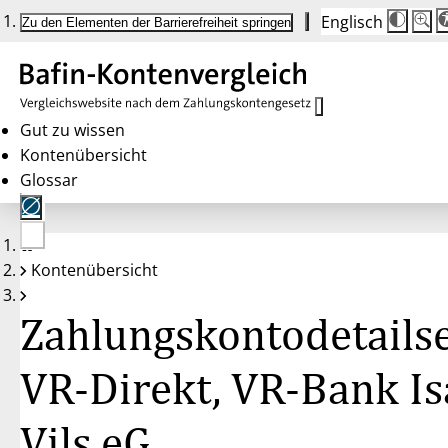
Englisch
Die
Schrif
Zu den Elementen der Barrierefreiheit springen
Schri
100 
wird
bei
Klick
des
Butto
in
Gut zu wissen
25 %
Kontenübersicht
Schrit
zwisc
Glossar
100 
und
200 
angep
Nach
Keine
200 
Kontenübersicht
Konten
wird
gewählt
die
Schri
Zahlungskontodetailse
wiede
auf
100 
zurüc
VR-Direkt, VR-Bank Is
Vils eG