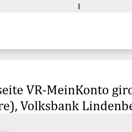
eite VR-MeinKonto giro
hre), Volksbank Lindenb