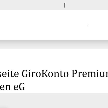
eite GiroKonto Premium
ken eG