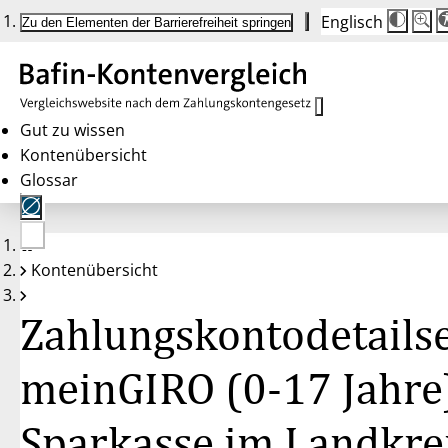
Englisch
Die
Schrif
Zu den Elementen der Barrierefreiheit springen
Schri
100 
wird
bei
Klick
des
Butto
in
Gut zu wissen
25 %
Kontenübersicht
Schrit
zwisc
Glossar
100 
und
200 
angep
Nach
Keine
200 
Kontenübersicht
Konten
wird
gewählt
die
Schri
Zahlungskontodetailse
wiede
auf
100 
zurüc
meinGIRO (0-17 Jahre
Sparkasse im Landkre