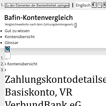
Englisch
Die
Schrif
Zu den Elementen der Barrierefreiheit springen
Schri
100 
wird
bei
Klick
des
Butto
in
Gut zu wissen
25 %
Kontenübersicht
Schrit
zwisc
Glossar
100 
und
200 
angep
Nach
Keine
200 
Kontenübersicht
Konten
wird
gewählt
die
Schri
Zahlungskontodetailse
wiede
auf
100 
zurüc
Basiskonto, VR
VerbundBank eG