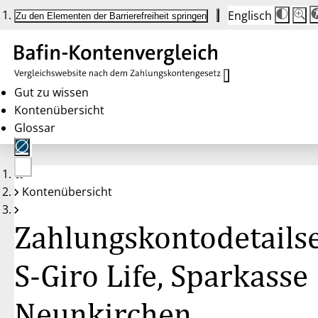
Englisch
Die
Schrif
Zu den Elementen der Barrierefreiheit springen
Schri
100 
wird
bei
Klick
des
Butto
in
Gut zu wissen
25 %
Kontenübersicht
Schrit
zwisc
Glossar
100 
und
200 
angep
Nach
Keine
200 
Kontenübersicht
Konten
wird
gewählt
die
Schri
Zahlungskontodetailse
wiede
auf
100 
zurüc
S-Giro Life, Sparkasse
Neunkirchen