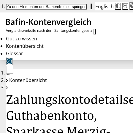
Englisch
Die
Schrif
Zu den Elementen der Barrierefreiheit springen
Schri
100 
wird
bei
Klick
des
Butto
in
Gut zu wissen
25 %
Kontenübersicht
Schrit
zwisc
Glossar
100 
und
200 
angep
Nach
Keine
200 
Kontenübersicht
Konten
wird
gewählt
die
Schri
Zahlungskontodetailse
wiede
auf
100 
zurüc
Guthabenkonto,
Sparkasse Merzig-