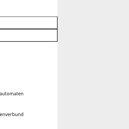
ldautomaten
tenverbund