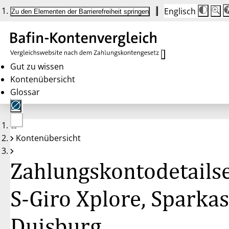
Englisch
Die
Schrif
Zu den Elementen der Barrierefreiheit springen
Schri
100 
wird
bei
Klick
des
Butto
in
Gut zu wissen
25 %
Kontenübersicht
Schrit
zwisc
Glossar
100 
und
200 
angep
Nach
Keine
200 
Kontenübersicht
Konten
wird
gewählt
die
Schri
Zahlungskontodetailse
wiede
auf
100 
zurüc
S-Giro Xplore, Sparka
Duisburg