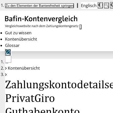
Englisch
Die
Schrif
Zu den Elementen der Barrierefreiheit springen
Schri
100%
wird
bei
Klick
des
Butto
in
Gut zu wissen
25%
Kontenübersicht
Schrit
zwisc
Glossar
100%
und
200%
angep
Nach
Keine
200%
Kontenübersicht
Konten
wird
gewählt
die
Schri
Zahlungskontodetailse
wiede
auf
100%
zurüc
PrivatGiro
Guthabenkonto,