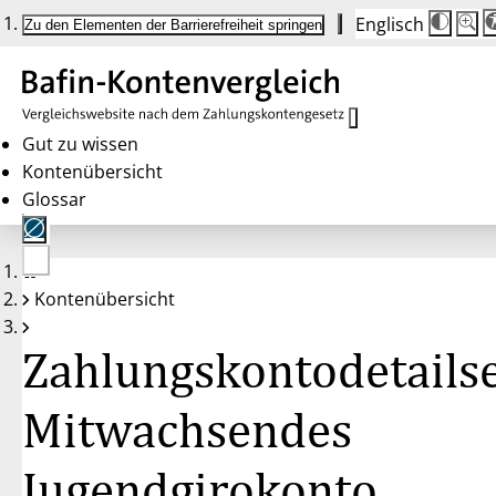
Englisch
Die
Schrif
Zu den Elementen der Barrierefreiheit springen
Schri
100 
wird
bei
Klick
des
Butto
in
Gut zu wissen
25 %
Kontenübersicht
Schrit
zwisc
Glossar
100 
und
200 
angep
Nach
Keine
200 
Kontenübersicht
Konten
wird
gewählt
die
Schri
Zahlungskontodetailse
wiede
auf
100 
zurüc
Mitwachsendes
Jugendgirokonto,