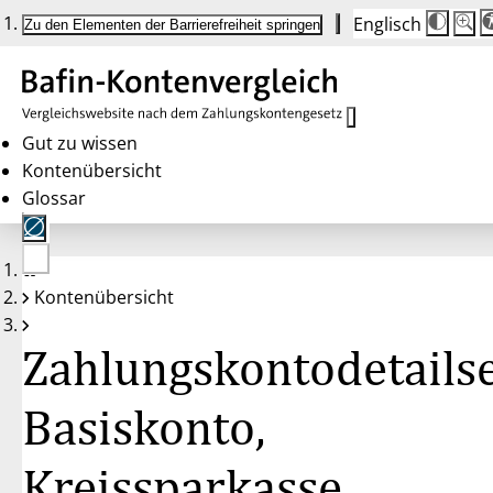
Englisch
Die
Schrif
Zu den Elementen der Barrierefreiheit springen
Schri
100 
wird
bei
Klick
des
Butto
in
Gut zu wissen
25 %
Kontenübersicht
Schrit
zwisc
Glossar
100 
und
200 
angep
Nach
Keine
200 
Kontenübersicht
Konten
wird
gewählt
die
Schri
Zahlungskontodetailse
wiede
auf
100 
zurüc
Basiskonto,
Kreissparkasse