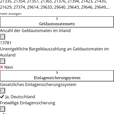
21335, 21354, 21357, 21365, 21376, 21394, 21423, 21435,
21629, 27374, 29614, 29633, 29640, 29643, 29646, 29649,
29664, 29683, 29690
mehr anzeigen
Geldautomatennetz
Anzahl der Geldautomaten im Inland
13781
Unentgeltliche Bargeldauszahlung an Geldautomaten im
Ausland
Nein
Einlagensicherungsystem
Gesetzliches Einlagensicherungssystem
Ja, Deutschland
Freiwillige Einlagensicherung