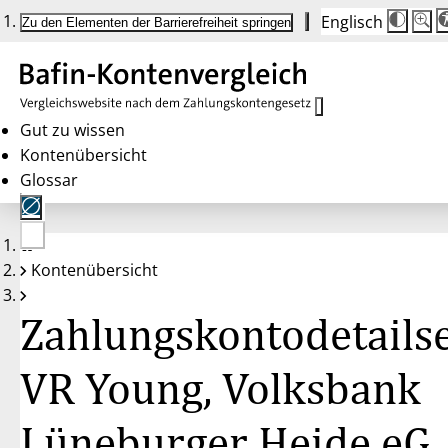
Englisch
Die
Schrif
Zu den Elementen der Barrierefreiheit springen
Schri
100%
wird
bei
Klick
des
Butto
in
Gut zu wissen
25%
Kontenübersicht
Schrit
zwisc
Glossar
100%
und
200%
angep
Nach
Keine
200%
Kontenübersicht
Konten
wird
gewählt
die
Schri
Zahlungskontodetailse
wiede
auf
100%
zurüc
VR Young, Volksbank
Lüneburger Heide eG