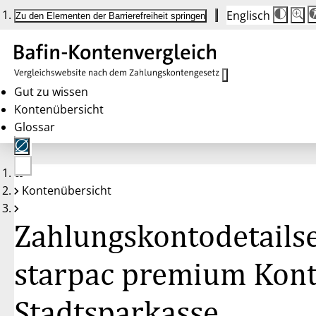
Englisch
Die
Schrif
Zu den Elementen der Barrierefreiheit springen
Schri
100 
wird
bei
Klick
des
Butto
in
Gut zu wissen
25 %
Kontenübersicht
Schrit
zwisc
Glossar
100 
und
200 
angep
Nach
Keine
200 
Kontenübersicht
Konten
wird
gewählt
die
Schri
Zahlungskontodetailse
wiede
auf
100 
zurüc
starpac premium Kont
Stadtsparkasse