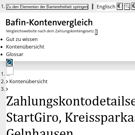
Englisch
Die
Schrif
Zu den Elementen der Barrierefreiheit springen
Schri
100 
wird
bei
Klick
des
Butto
in
Gut zu wissen
25 %
Kontenübersicht
Schrit
zwisc
Glossar
100 
und
200 
angep
Nach
Keine
200 
Kontenübersicht
Konten
wird
gewählt
die
Schri
Zahlungskontodetailse
wiede
auf
100 
zurüc
StartGiro, Kreissparka
Gelnhausen