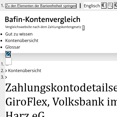
Englisch
Die
Schrif
Zu den Elementen der Barrierefreiheit springen
Schri
100 
wird
bei
Klick
des
Butto
in
Gut zu wissen
25 %
Kontenübersicht
Schrit
zwisc
Glossar
100 
und
200 
angep
Nach
Keine
200 
Kontenübersicht
Konten
wird
gewählt
die
Schri
Zahlungskontodetailse
wiede
auf
100 
zurüc
GiroFlex, Volksbank i
Harz eG