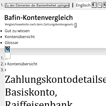
Englisch
Die
Schrif
Zu den Elementen der Barrierefreiheit springen
Schri
100%
wird
bei
Klick
des
Butto
in
Gut zu wissen
25%
Kontenübersicht
Schrit
zwisc
Glossar
100%
und
200%
angep
Nach
Keine
200%
Kontenübersicht
Konten
wird
gewählt
die
Schri
Zahlungskontodetailse
wiede
auf
100%
zurüc
Basiskonto,
Raiffeisenbank