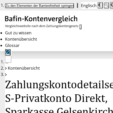
Englisch
Die
Schrif
Zu den Elementen der Barrierefreiheit springen
Schri
100%
wird
bei
Klick
des
Butto
in
Gut zu wissen
25%
Kontenübersicht
Schrit
zwisc
Glossar
100%
und
200%
angep
Nach
Keine
200%
Kontenübersicht
Konten
wird
gewählt
die
Schri
Zahlungskontodetailse
wiede
auf
100%
zurüc
S-Privatkonto Direkt,
Sparkasse Gelsenkirc