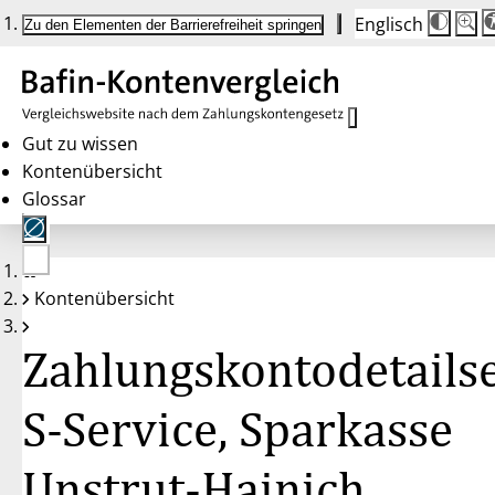
Englisch
Die
Schrif
Zu den Elementen der Barrierefreiheit springen
Schri
100 
wird
bei
Klick
des
Butto
in
Gut zu wissen
25 %
Kontenübersicht
Schrit
zwisc
Glossar
100 
und
200 
angep
Nach
Keine
200 
Kontenübersicht
Konten
wird
gewählt
die
Schri
Zahlungskontodetailse
wiede
auf
100 
zurüc
S-Service, Sparkasse
Unstrut-Hainich