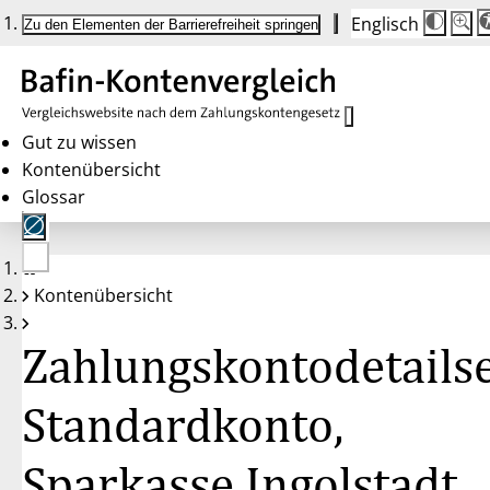
Englisch
Die
Schrif
Zu den Elementen der Barrierefreiheit springen
Schri
100%
wird
bei
Klick
des
Butto
in
Gut zu wissen
25%
Kontenübersicht
Schrit
zwisc
Glossar
100%
und
200%
angep
Nach
Keine
200%
Kontenübersicht
Konten
wird
gewählt
die
Schri
Zahlungskontodetailse
wiede
auf
100%
zurüc
Standardkonto,
Sparkasse Ingolstadt