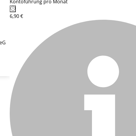
Kontoführung pro Monat
6,90 €
 eG