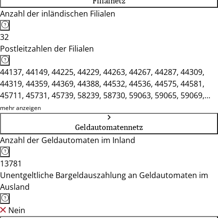
Filialnetz
Anzahl der inländischen Filialen
32
Postleitzahlen der Filialen
44137, 44149, 44225, 44229, 44263, 44267, 44287, 44309,
44319, 44359, 44369, 44388, 44532, 44536, 44575, 44581,
45711, 45731, 45739, 58239, 58730, 59063, 59065, 59069,
59071, 59073, 59075, 59077, 59174, 59368, 59423, 59439
mehr anzeigen
Geldautomatennetz
Anzahl der Geldautomaten im Inland
13781
Unentgeltliche Bargeldauszahlung an Geldautomaten im
Ausland
Nein