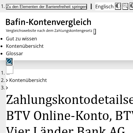
Englisch
Die
Schrif
Zu den Elementen der Barrierefreiheit springen
Schri
100 
wird
bei
Klick
des
Butto
in
Gut zu wissen
25 %
Kontenübersicht
Schrit
zwisc
Glossar
100 
und
200 
angep
Nach
Keine
200 
Kontenübersicht
Konten
wird
gewählt
die
Schri
Zahlungskontodetailse
wiede
auf
100 
zurüc
BTV Online-Konto, BT
Vier Länder Bank AG