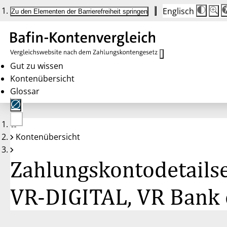
Englisch
Die
Schrif
Zu den Elementen der Barrierefreiheit springen
Schri
100%
wird
bei
Klick
des
Butto
in
Gut zu wissen
25%
Kontenübersicht
Schrit
zwisc
Glossar
100%
und
200%
angep
Nach
Keine
200%
Kontenübersicht
Konten
wird
gewählt
die
Schri
Zahlungskontodetailse
wiede
auf
100%
zurüc
VR-DIGITAL, VR Bank